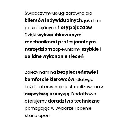
Świadczymy usługi zarówno dla
klientów indywidualnych
, jak i firm
posiadających
floty pojazdów
.
Dzięki
wykwalifikowanym
mechanikom i profesjonalnym
narzędziom
zapewniamy
szybkie i
solidne wykonanie zleceń
.
Zależy nam na
bezpieczeństwie i
komforcie kierowców
, dlatego
każda interwencja jest realizowana
z
najwyższą precyzją
. Dodatkowo
oferujemy
doradztwo techniczne
,
pomagając w wyborze i ocenie
stanu opon.