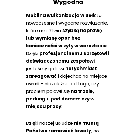
Wygodna
Mobilna wulkanizacja w Bełk
to
nowoczesne i wygodne rozwiązanie,
które umożliwia
szybką naprawę
lub wymianę opon bez
konieczności wizyty w warsztacie
.
Dzięki
profesjonalnemu sprzętowi i
doświadczonemu zespołowi
,
jesteśmy gotowi
natychmiast
zareagować
i dojechać na miejsce
awarii – niezależnie od tego, czy
problem pojawił się
na trasie,
parkingu, pod domem czy w
miejscu pracy
.
Dzięki naszej usłudze
nie muszą
Państwo zamawiać lawety
, co