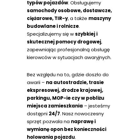
typów pojazdów
. Obsługujemy
samochody osobowe, dostawcze,
ciężarowe, TIR-y
, a także
maszyny
budowlane i rolnicze
.
Specjalizujemy się w
szybkiej i
skutecznej pomocy drogowej
,
zapewniając profesjonalną obsługę
kierowców w sytuacjach awaryjnych.
Bez względu na to, gdzie doszło do
awarii –
na autostradzie, trasie
ekspresowej, drodze krajowej,
parkingu, MOP-ie czy w pobliżu
miejsca zamieszkania
– jesteśmy
dostępni
24/7
. Nasz nowoczesny
sprzęt pozwala na
naprawę i
wymianę opon bez konieczności
holowania pojazdu
.