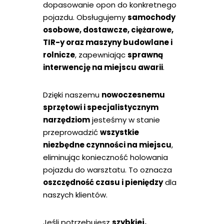
dopasowanie opon do konkretnego
pojazdu. Obsługujemy
samochody
osobowe, dostawcze, ciężarowe,
TIR-y oraz maszyny budowlane i
rolnicze
, zapewniając
sprawną
interwencję na miejscu awarii
.
Dzięki naszemu
nowoczesnemu
sprzętowi i specjalistycznym
narzędziom
jesteśmy w stanie
przeprowadzić
wszystkie
niezbędne czynności na miejscu
,
eliminując konieczność holowania
pojazdu do warsztatu. To oznacza
oszczędność czasu i pieniędzy
dla
naszych klientów.
Jeśli potrzebujesz
szybkiej,