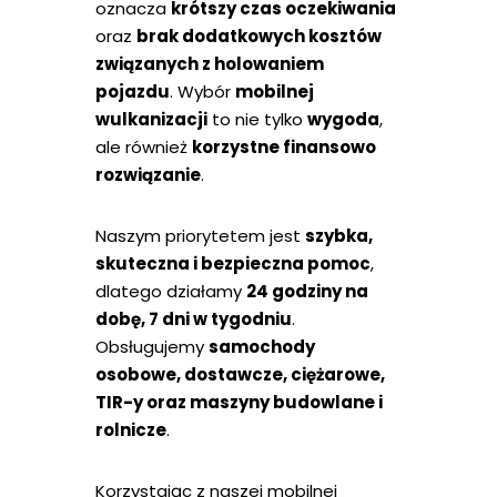
oznacza
krótszy czas oczekiwania
oraz
brak dodatkowych kosztów
związanych z holowaniem
pojazdu
. Wybór
mobilnej
wulkanizacji
to nie tylko
wygoda
,
ale również
korzystne finansowo
rozwiązanie
.
Naszym priorytetem jest
szybka,
skuteczna i bezpieczna pomoc
,
dlatego działamy
24 godziny na
dobę, 7 dni w tygodniu
.
Obsługujemy
samochody
osobowe, dostawcze, ciężarowe,
TIR-y oraz maszyny budowlane i
rolnicze
.
Korzystając z naszej mobilnej