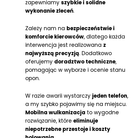
zapewniamy
szybkie i solidne
wykonanie zleceń
.
Zależy nam na
bezpieczeństwie i
komforcie kierowców
, dlatego każda
interwencja jest realizowana
z
najwyższą precyzją
. Dodatkowo
oferujemy
doradztwo techniczne
,
pomagając w wyborze i ocenie stanu
opon.
W razie awarii wystarczy
jeden telefon
,
a my szybko pojawimy się na miejscu.
Mobilna wulkanizacja
to wygodne
rozwiązanie, które
eliminuje
niepotrzebne przestoje i koszty
holowania
.